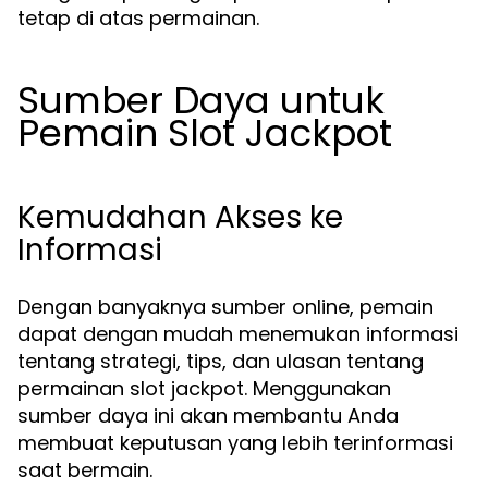
tetap di atas permainan.
Sumber Daya untuk
Pemain Slot Jackpot
Kemudahan Akses ke
Informasi
Dengan banyaknya sumber online, pemain
dapat dengan mudah menemukan informasi
tentang strategi, tips, dan ulasan tentang
permainan slot jackpot. Menggunakan
sumber daya ini akan membantu Anda
membuat keputusan yang lebih terinformasi
saat bermain.