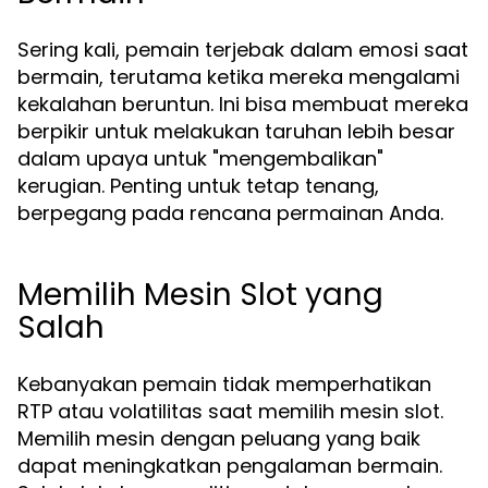
Sering kali, pemain terjebak dalam emosi saat
bermain, terutama ketika mereka mengalami
kekalahan beruntun. Ini bisa membuat mereka
berpikir untuk melakukan taruhan lebih besar
dalam upaya untuk "mengembalikan"
kerugian. Penting untuk tetap tenang,
berpegang pada rencana permainan Anda.
Memilih Mesin Slot yang
Salah
Kebanyakan pemain tidak memperhatikan
RTP atau volatilitas saat memilih mesin slot.
Memilih mesin dengan peluang yang baik
dapat meningkatkan pengalaman bermain.