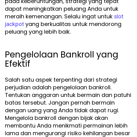
pada keberuntungan, strategi yang tepat
dapat meningkatkan peluang Anda untuk
meraih kemenangan. Selalu ingat untuk
slot
yang berkualitas untuk mendorong
jackpot
peluang yang lebih baik.
Pengelolaan Bankroll yang
Efektif
Salah satu aspek terpenting dari strategi
perjudian adalah pengelolaan bankroll.
Tentukan anggaran untuk bermain dan patuhi
batas tersebut. Jangan pernah bermain
dengan uang yang Anda tidak dapat rugi.
Mengelola bankroll dengan bijak akan
membantu Anda menikmati permainan lebih
lama dan mengurangi risiko kehilangan besar