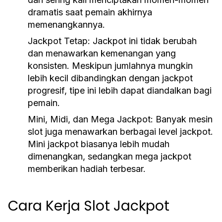
dramatis saat pemain akhirnya
memenangkannya.
Jackpot Tetap:
Jackpot ini tidak berubah
dan menawarkan kemenangan yang
konsisten. Meskipun jumlahnya mungkin
lebih kecil dibandingkan dengan jackpot
progresif, tipe ini lebih dapat diandalkan bagi
pemain.
Mini, Midi, dan Mega Jackpot:
Banyak mesin
slot juga menawarkan berbagai level jackpot.
Mini jackpot biasanya lebih mudah
dimenangkan, sedangkan mega jackpot
memberikan hadiah terbesar.
Cara Kerja Slot Jackpot