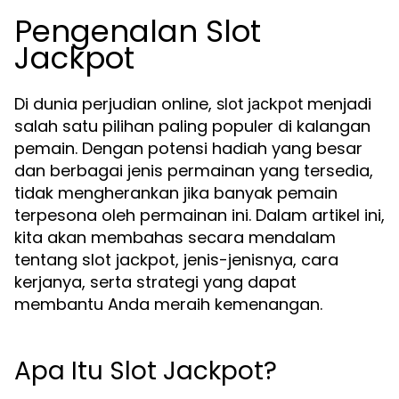
Pengenalan Slot
Jackpot
Di dunia perjudian online,
menjadi
slot jackpot
salah satu pilihan paling populer di kalangan
pemain. Dengan potensi hadiah yang besar
dan berbagai jenis permainan yang tersedia,
tidak mengherankan jika banyak pemain
terpesona oleh permainan ini. Dalam artikel ini,
kita akan membahas secara mendalam
tentang slot jackpot, jenis-jenisnya, cara
kerjanya, serta strategi yang dapat
membantu Anda meraih kemenangan.
Apa Itu Slot Jackpot?