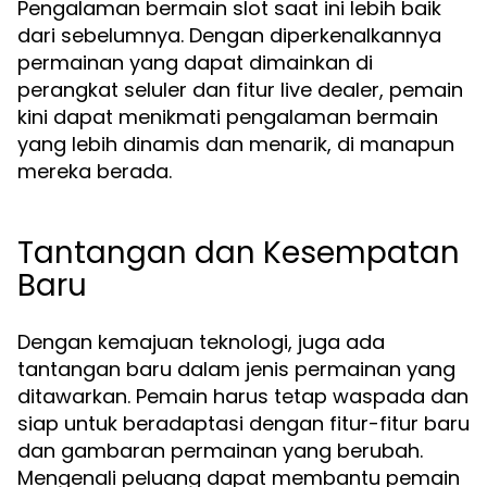
Pengalaman bermain slot saat ini lebih baik
dari sebelumnya. Dengan diperkenalkannya
permainan yang dapat dimainkan di
perangkat seluler dan fitur live dealer, pemain
kini dapat menikmati pengalaman bermain
yang lebih dinamis dan menarik, di manapun
mereka berada.
Tantangan dan Kesempatan
Baru
Dengan kemajuan teknologi, juga ada
tantangan baru dalam jenis permainan yang
ditawarkan. Pemain harus tetap waspada dan
siap untuk beradaptasi dengan fitur-fitur baru
dan gambaran permainan yang berubah.
Mengenali peluang dapat membantu pemain