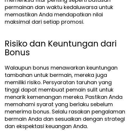
permainan dan waktu kedaluwarsa untuk
memastikan Anda mendapatkan nilai
maksimal dari setiap promosi.
Risiko dan Keuntungan dari
Bonus
Walaupun bonus menawarkan keuntungan
tambahan untuk bermain, mereka juga
memiliki risiko. Persyaratan taruhan yang
tinggi dapat membuat pemain sulit untuk
menarik kemenangan mereka. Pastikan Anda
memahami syarat yang berlaku sebelum
menerima bonus. Selalu rasakan pengalaman
bermain Anda dan sesuaikan dengan strategi
dan ekspektasi keuangan Anda.