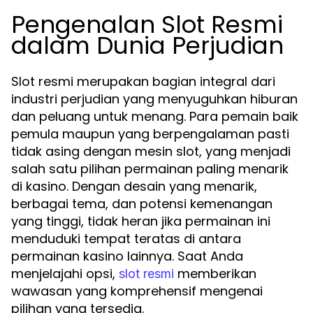
Pengenalan Slot Resmi
dalam Dunia Perjudian
Slot resmi merupakan bagian integral dari
industri perjudian yang menyuguhkan hiburan
dan peluang untuk menang. Para pemain baik
pemula maupun yang berpengalaman pasti
tidak asing dengan mesin slot, yang menjadi
salah satu pilihan permainan paling menarik
di kasino. Dengan desain yang menarik,
berbagai tema, dan potensi kemenangan
yang tinggi, tidak heran jika permainan ini
menduduki tempat teratas di antara
permainan kasino lainnya. Saat Anda
menjelajahi opsi,
memberikan
slot resmi
wawasan yang komprehensif mengenai
pilihan yang tersedia.