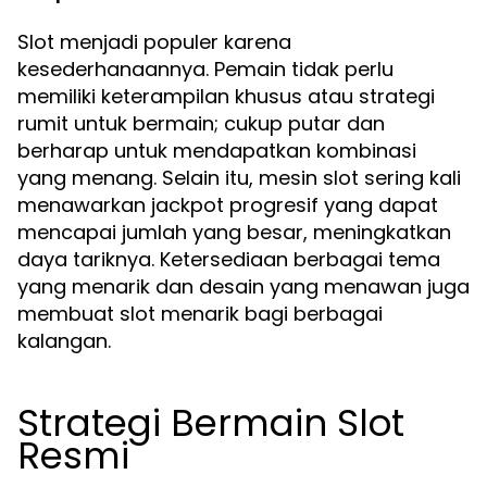
Slot menjadi populer karena
kesederhanaannya. Pemain tidak perlu
memiliki keterampilan khusus atau strategi
rumit untuk bermain; cukup putar dan
berharap untuk mendapatkan kombinasi
yang menang. Selain itu, mesin slot sering kali
menawarkan jackpot progresif yang dapat
mencapai jumlah yang besar, meningkatkan
daya tariknya. Ketersediaan berbagai tema
yang menarik dan desain yang menawan juga
membuat slot menarik bagi berbagai
kalangan.
Strategi Bermain Slot
Resmi