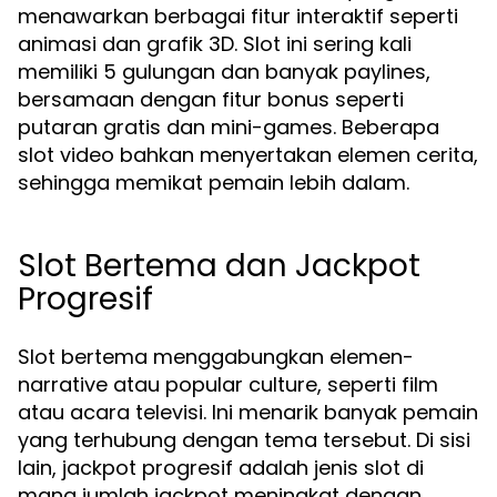
menawarkan berbagai fitur interaktif seperti
animasi dan grafik 3D. Slot ini sering kali
memiliki 5 gulungan dan banyak paylines,
bersamaan dengan fitur bonus seperti
putaran gratis dan mini-games. Beberapa
slot video bahkan menyertakan elemen cerita,
sehingga memikat pemain lebih dalam.
Slot Bertema dan Jackpot
Progresif
Slot bertema menggabungkan elemen-
narrative atau popular culture, seperti film
atau acara televisi. Ini menarik banyak pemain
yang terhubung dengan tema tersebut. Di sisi
lain, jackpot progresif adalah jenis slot di
mana jumlah jackpot meningkat dengan