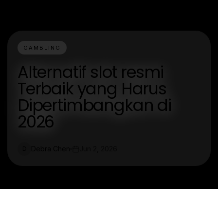
GAMBLING
Alternatif slot resmi
Terbaik yang Harus
Dipertimbangkan di
2026
Debra Chen
Jun 2, 2026
D