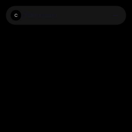
Chakracasino
C