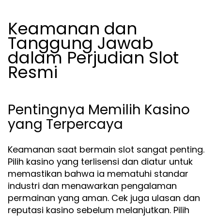
Keamanan dan
Tanggung Jawab
dalam Perjudian Slot
Resmi
Pentingnya Memilih Kasino
yang Terpercaya
Keamanan saat bermain slot sangat penting.
Pilih kasino yang terlisensi dan diatur untuk
memastikan bahwa ia mematuhi standar
industri dan menawarkan pengalaman
permainan yang aman. Cek juga ulasan dan
reputasi kasino sebelum melanjutkan. Pilih