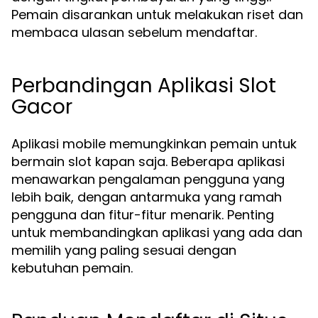
Pemain disarankan untuk melakukan riset dan
membaca ulasan sebelum mendaftar.
Perbandingan Aplikasi Slot
Gacor
Aplikasi mobile memungkinkan pemain untuk
bermain slot kapan saja. Beberapa aplikasi
menawarkan pengalaman pengguna yang
lebih baik, dengan antarmuka yang ramah
pengguna dan fitur-fitur menarik. Penting
untuk membandingkan aplikasi yang ada dan
memilih yang paling sesuai dengan
kebutuhan pemain.