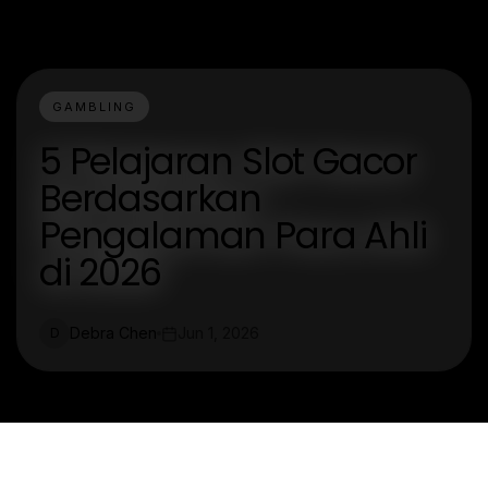
GAMBLING
5 Pelajaran Slot Gacor
Berdasarkan
Pengalaman Para Ahli
di 2026
Debra Chen
Jun 1, 2026
D