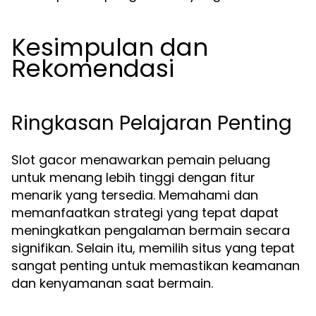
Kesimpulan dan
Rekomendasi
Ringkasan Pelajaran Penting
Slot gacor menawarkan pemain peluang
untuk menang lebih tinggi dengan fitur
menarik yang tersedia. Memahami dan
memanfaatkan strategi yang tepat dapat
meningkatkan pengalaman bermain secara
signifikan. Selain itu, memilih situs yang tepat
sangat penting untuk memastikan keamanan
dan kenyamanan saat bermain.