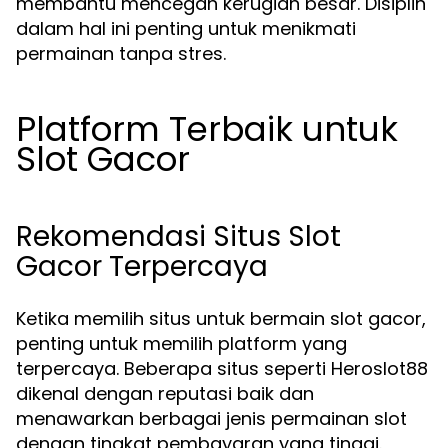
membantu mencegah kerugian besar. Disiplin
dalam hal ini penting untuk menikmati
permainan tanpa stres.
Platform Terbaik untuk
Slot Gacor
Rekomendasi Situs Slot
Gacor Terpercaya
Ketika memilih situs untuk bermain slot gacor,
penting untuk memilih platform yang
terpercaya. Beberapa situs seperti Heroslot88
dikenal dengan reputasi baik dan
menawarkan berbagai jenis permainan slot
dengan tingkat pembayaran yang tinggi.