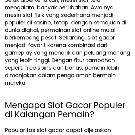
mengalami banyak perubahan. Awalnya,
mesin slot fisik yang sederhana menjadi
populer di kasino, tetapi dengan kemajuan di
dunia digital, permainan slot online mulai
berkembang pesat. Sekarang, slot gacor
menjadi favorit karena kombinasi dari
gameplay yang menarik dan peluang menang
yang lebih tinggi. Dengan fitur tambahan
seperti free spins dan bonus, pemain lebih
dimanjakan dalam pengalaman bermain
mereka.
Mengapa Slot Gacor Populer
di Kalangan Pemain?
Popularitas slot gacor dapat dijelaskan