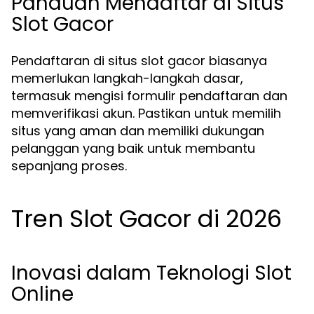
Panduan Mendaftar di Situs
Slot Gacor
Pendaftaran di situs slot gacor biasanya
memerlukan langkah-langkah dasar,
termasuk mengisi formulir pendaftaran dan
memverifikasi akun. Pastikan untuk memilih
situs yang aman dan memiliki dukungan
pelanggan yang baik untuk membantu
sepanjang proses.
Tren Slot Gacor di 2026
Inovasi dalam Teknologi Slot
Online