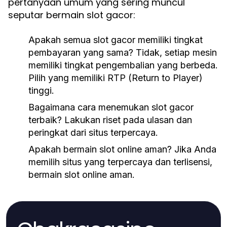
pertanyaan umum yang sering muncul
seputar bermain slot gacor:
Apakah semua slot gacor memiliki tingkat
pembayaran yang sama?
Tidak, setiap mesin
memiliki tingkat pengembalian yang berbeda.
Pilih yang memiliki RTP (Return to Player)
tinggi.
Bagaimana cara menemukan slot gacor
terbaik?
Lakukan riset pada ulasan dan
peringkat dari situs terpercaya.
Apakah bermain slot online aman?
Jika Anda
memilih situs yang terpercaya dan terlisensi,
bermain slot online aman.