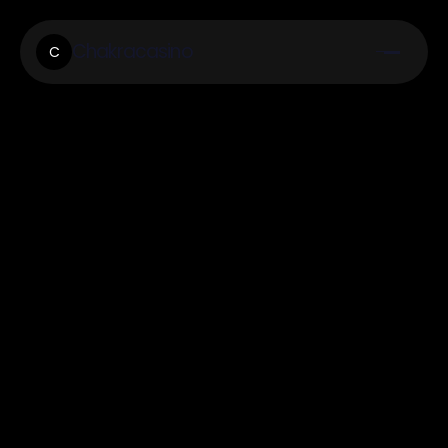
Chakracasino
C