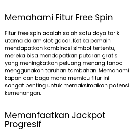
Memahami Fitur Free Spin
Fitur free spin adalah salah satu daya tarik
utama dalam slot gacor. Ketika pemain
mendapatkan kombinasi simbol tertentu,
mereka bisa mendapatkan putaran gratis
yang meningkatkan peluang menang tanpa
menggunakan taruhan tambahan. Memahami
kapan dan bagaimana memicu fitur ini
sangat penting untuk memaksimalkan potensi
kemenangan.
Memanfaatkan Jackpot
Progresif