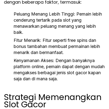
dengan beberapa faktor, termasuk:
Peluang Menang Lebih Tinggi:
Pemain lebih
cenderung tertarik pada slot yang
menawarkan peluang menang yang lebih
baik.
Fitur Menarik:
Fitur seperti free spins dan
bonus tambahan membuat permainan lebih
menarik dan bermanfaat.
Kenyamanan Akses:
Dengan banyaknya
platform online, pemain dapat dengan mudah
mengakses berbagai jenis slot gacor kapan
saja dan di mana saja.
Strategi Memenangkan
Slot Gacor