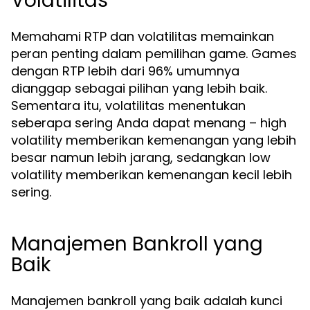
Volatilitas
Memahami RTP dan volatilitas memainkan
peran penting dalam pemilihan game. Games
dengan RTP lebih dari 96% umumnya
dianggap sebagai pilihan yang lebih baik.
Sementara itu, volatilitas menentukan
seberapa sering Anda dapat menang – high
volatility memberikan kemenangan yang lebih
besar namun lebih jarang, sedangkan low
volatility memberikan kemenangan kecil lebih
sering.
Manajemen Bankroll yang
Baik
Manajemen bankroll yang baik adalah kunci