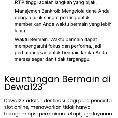
RTP tinggi adalah langkah yang bijak.
Manajemen Bankroll:
Mengelola dana Anda
dengan bijak sangat penting untuk
memberikan Anda waktu bermain yang lebih
lama.
Waktu Bermain:
Waktu bermain dapat
mempengaruhi fokus dan performa, jadi
pertimbangkan untuk bermain ketika Anda
merasa segar dan tidak terganggu.
Keuntungan Bermain di
Dewa123
Dewa123 adalah destinasi bagi para pencinta
slot online, menawarkan tidak hanya
beragam opsi permainan tetapi juga layanan