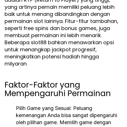
yang artinya pemain memiliki peluang lebih
baik untuk menang dibandingkan dengan
permainan slot lainnya. Fitur-fitur tambahan,
seperti free spins dan bonus games, juga
membuat permainan ini lebih menarik.
Beberapa slot88 bahkan menawarkan opsi
untuk menangkap jackpot progresif,
meningkatkan potensi hadiah hingga
milyaran.
Faktor-Faktor yang
Mempengaruhi Permainan
Pilih Game yang Sesuai:
Peluang
kemenangan Anda bisa sangat dipengaruhi
oleh pilihan game. Memilih game dengan