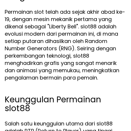
Permainan slot telah ada sejak akhir abad ke-
19, dengan mesin mekanik pertama yang
dikenal sebagai "Liberty Bell". slot88 adalah
evolusi modern dari permainan ini, di mana
setiap putaran dihasilkan oleh Random
Number Generators (RNG). Seiring dengan
perkembangan teknologi, slot88
menghadirkan grafis yang sangat menarik
dan animasi yang memukau, meningkatkan
pengalaman bermain para pemain.
Keunggulan Permainan
slot88
Salah satu keunggulan utama dari slot88
adalah RTP (Return to Player) yang tinggi,