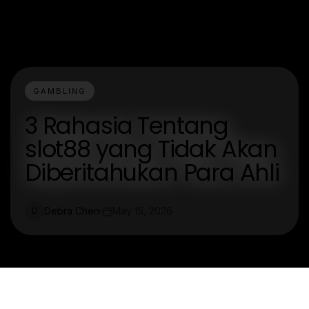
GAMBLING
3 Rahasia Tentang
slot88 yang Tidak Akan
Diberitahukan Para Ahli
Debra Chen
May 15, 2026
D