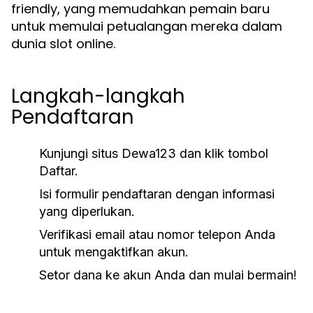
friendly, yang memudahkan pemain baru
untuk memulai petualangan mereka dalam
dunia slot online.
Langkah-langkah
Pendaftaran
Kunjungi situs Dewa123 dan klik tombol
Daftar
.
Isi formulir pendaftaran dengan informasi
yang diperlukan.
Verifikasi email atau nomor telepon Anda
untuk mengaktifkan akun.
Setor dana ke akun Anda dan mulai bermain!