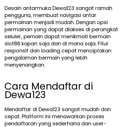
Desain antarmuka Dewa123 sangat ramah
pengguna, membuat navigasi antar
permainan menjadi mudah. Dengan opsi
permainan yang dapat diakses di perangkat
seluler, pemain dapat menikmati bermain
slot88 kapan saja dan di mana saja. Fitur
responsif dan loading cepat menciptakan
pengalaman bermain yang lebih
menyenangkan.
Cara Mendaftar di
Dewa123
Mendaftar di Dewa123 sangat mudah dan
cepat. Platform ini menawarkan proses
pendaftaran yang sederhana dan user-