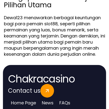
Pilihan Utama
Dewa123 menawarkan berbagai keuntungan
bagi para pemain slot88, seperti pilihan
permainan yang luas, bonus menarik, serta
keamanan yang terjamin. Dengan demikian, ini
menjadi pilihan utama bagi pemain baru
maupun berpengalaman yang ingin meraih
kesenangan dalam dunia perjudian online.
Chakracasino
Contact us
Home Page
News
FAQs