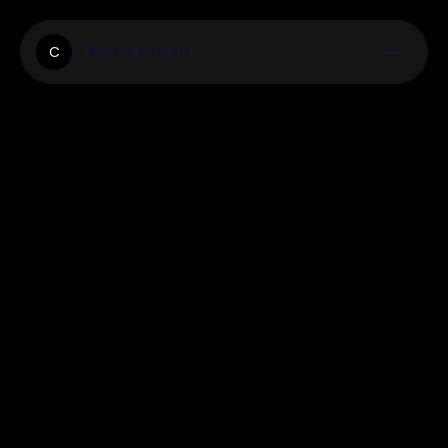
Chakracasino
C