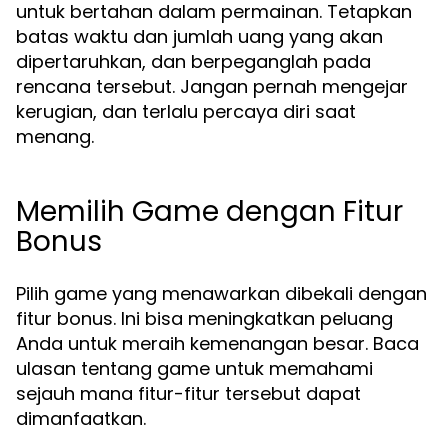
untuk bertahan dalam permainan. Tetapkan
batas waktu dan jumlah uang yang akan
dipertaruhkan, dan berpeganglah pada
rencana tersebut. Jangan pernah mengejar
kerugian, dan terlalu percaya diri saat
menang.
Memilih Game dengan Fitur
Bonus
Pilih game yang menawarkan dibekali dengan
fitur bonus. Ini bisa meningkatkan peluang
Anda untuk meraih kemenangan besar. Baca
ulasan tentang game untuk memahami
sejauh mana fitur-fitur tersebut dapat
dimanfaatkan.