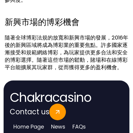
新興市場的博彩機會
隨著全球博彩法規的放寬和新興市場的發展，2016年
後的新興區域將成為博彩業的重要焦點。許多國家逐
漸接受和規範網絡博彩，為玩家提供更多合法和安全
的博彩選擇。隨著這些市場的鬆動，賭場和在線博彩
平台能擴展其玩家群，從而獲得更多的盈利機會。
Chakracasino
Contact us
Home Page
News
FAQs