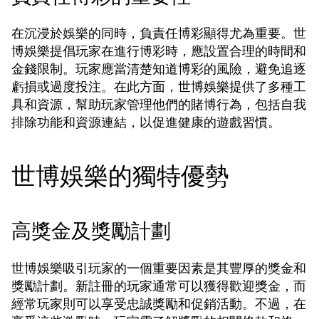
在沉浸於娛樂的同時，負責任博彩顯得尤為重要。世
博娛樂提倡玩家在進行博彩時，應設置合理的時間和
金錢限制。玩家應當清楚知道博彩的風險，避免追逐
虧損或過度投注。在此方面，世博娛樂提供了多種工
具和資源，幫助玩家管理他們的賭博行為，包括自我
排除功能和資源連結，以促進健康的遊戲習慣。
世博娛樂的獨特優勢
高獎金及獎勵計劃
世博娛樂吸引玩家的一個重要因素是其豐厚的獎金和
獎勵計劃。新註冊的玩家通常可以獲得歡迎獎金，而
經常玩家則可以享受忠誠獎勵和促銷活動。不過，在