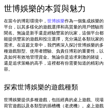
世博娛樂的本質與魅力
在當今的博彩環境中，
作為一個集成娛樂的
世博娛樂
平台，以其多樣化的遊戲選擇和高質量的用戶體驗而
聞名。無論是新手還是經驗豐富的玩家，這個平台都
能提供豐富的遊戲和投注選擇，充分滿足各類玩家的
需求。在這篇文章中，我們將深入探討世博娛樂的多
種遊戲類型、使用者體驗、負責任博彩的重要性，以
及如何有效地管理資金。無論你是追求刺激的賭徒，
還是追求策略的高手，這裡都有你需要知道的精彩內
容。
探索世博娛樂的遊戲種類
世博娛樂提供多種遊戲，包括經典的桌上遊戲、現場
荷官遊戲以及各類型的插槽機（老虎機）。桌上遊戲