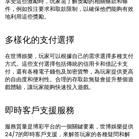
享受這些激勵時，玩家需了解獎勵的相關條款和條
件，例如投注要求和取款限制，以確保他們能夠有效
地利用這些獎勵。
多樣化的支付選擇
在世博娛樂，玩家可以根據自己的需求選擇多種支付
方式。這些支付選擇包括傳統的信用卡和借記卡支
付，還有各種電子錢包及加密貨幣，為玩家提供更高
的自由度和便利性。合理的存取款無疑會提升整個遊
戲體驗，讓玩家能夠快速投入遊戲。
即時客戶支援服務
服務質量是博彩平台的一個關鍵要素，世博娛樂提供
24/7的即時客戶支援，來解答玩家的各種疑問和解