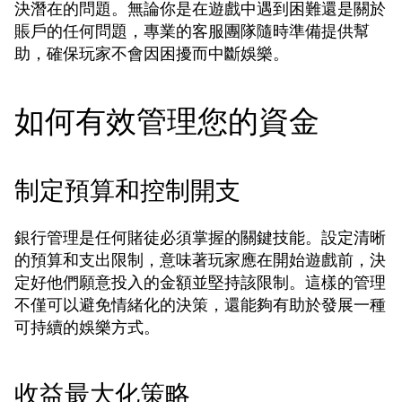
決潛在的問題。無論你是在遊戲中遇到困難還是關於
賬戶的任何問題，專業的客服團隊隨時準備提供幫
助，確保玩家不會因困擾而中斷娛樂。
如何有效管理您的資金
制定預算和控制開支
銀行管理是任何賭徒必須掌握的關鍵技能。設定清晰
的預算和支出限制，意味著玩家應在開始遊戲前，決
定好他們願意投入的金額並堅持該限制。這樣的管理
不僅可以避免情緒化的決策，還能夠有助於發展一種
可持續的娛樂方式。
收益最大化策略